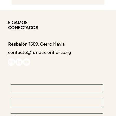
Distrito Emprendedor de Cerro
Navia: las claves de cómo avanza el
innovador modelo de economía
SIGAMOS
circular de la comuna
CONECTADOS
Resbalón 1689, Cerro Navia
contacto@fundacionfibra.org
Nombre
*
Email
*
Teléfono