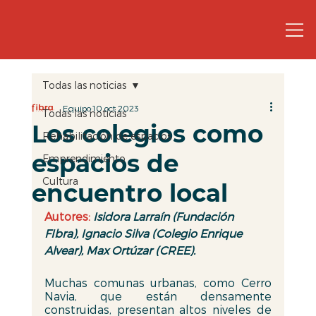
Todas las noticias
Equipo
10 oct 2023
Todas las noticias
Los colegios como
Rehabilitación de espacios
espacios de
Emprendimiento
Cultura
encuentro local
Autores:
Isidora Larraín (Fundación 
FIbra), Ignacio Silva (Colegio Enrique 
Alvear), Max Ortúzar (CREE).
Muchas comunas urbanas, como Cerro 
Navia, que están densamente 
construidas, presentan altos niveles de 