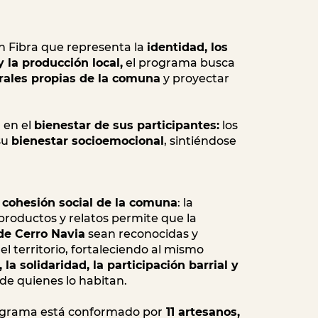
ón Fibra que representa la
identidad, los
y la producción local,
el programa busca
urales propias de la comuna
y proyectar
 en el
bienestar de sus participantes:
los
su
bienestar socioemocional
, sintiéndose
a
cohesión social de la comuna
: la
s productos y relatos permite que la
de Cerro Navia
sean reconocidas y
el territorio, fortaleciendo al mismo
 la solidaridad, la participación barrial y
de quienes lo habitan.
ograma está conformado por
11 artesanos,